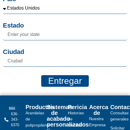
Estado
Ciudad
Entregar
Productos
Sistemas
Pericia
Acerca
Contac
de
de
Arandelas
Historias
Consultas
636-
acabado
Nuestra
de
de
generales
343-
personalizados
Empresa
6370
polipropileno
clientes
Solicitar