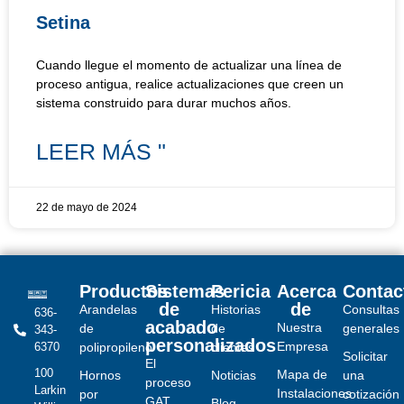
Setina
Cuando llegue el momento de actualizar una línea de
proceso antigua, realice actualizaciones que creen un
sistema construido para durar muchos años.
LEER MÁS "
22 de mayo de 2024
Productos
Sistemas
Pericia
Acerca
Contac
de
de
Arandelas
Historias
Consultas
636-
acabado
Nuestra
de
de
generales
343-
personalizados
Empresa
6370
polipropileno
clientes
Solicitar
El
100
Mapa de
Hornos
Noticias
una
proceso
Larkin
Instalaciones
por
cotización
GAT
Blog