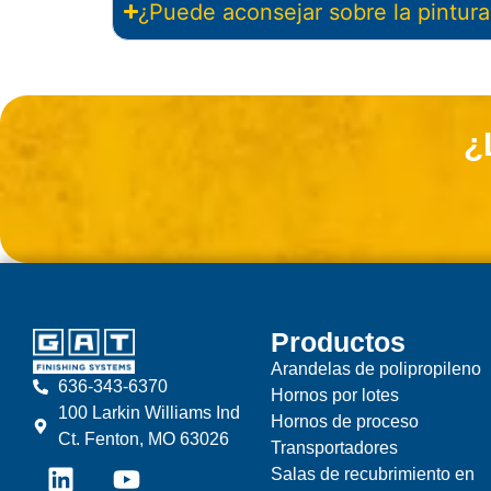
¿Puede aconsejar sobre la pintura 
¿
Productos
Arandelas de polipropileno
636-343-6370
Hornos por lotes
100 Larkin Williams Ind
Hornos de proceso
Ct. Fenton, MO 63026
Transportadores
Salas de recubrimiento en