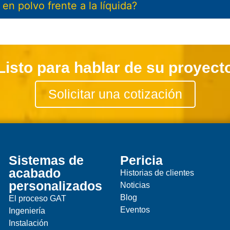
en polvo frente a la líquida?
Listo para hablar de su proyect
Solicitar una cotización
Sistemas de
Pericia
acabado
Historias de clientes
personalizados
Noticias
Blog
El proceso GAT
Eventos
Ingeniería
Instalación