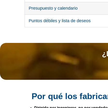
Presupuesto y calendario
Puntos débiles y lista de deseos
¿
Por qué los fabric
Dirigido por ingenieros, no por vendedo