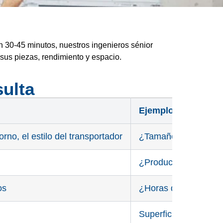
30-45 minutos, nuestros ingenieros sénior
 sus piezas, rendimiento y espacio.
ulta
Ejemplos de pregu
rno, el estilo del transportador
¿Tamaño de la pieza
¿Producción anual a
os
¿Horas de protección
Superficie disponibl