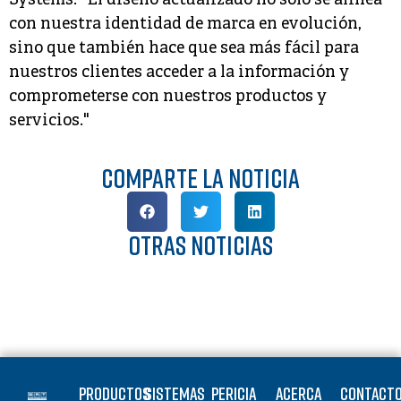
Systems. "El diseño actualizado no sólo se alinea
con nuestra identidad de marca en evolución,
sino que también hace que sea más fácil para
nuestros clientes acceder a la información y
comprometerse con nuestros productos y
servicios."
Comparte la noticia
OTRAS noticias
Productos
Sistemas
Pericia
Acerca
Contact